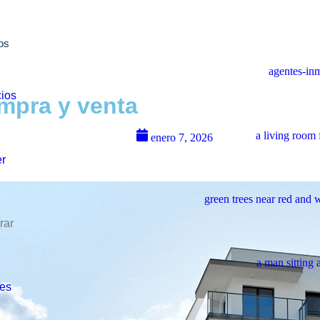
os
cios
mpra y venta
enero 7, 2026
r
rar
es