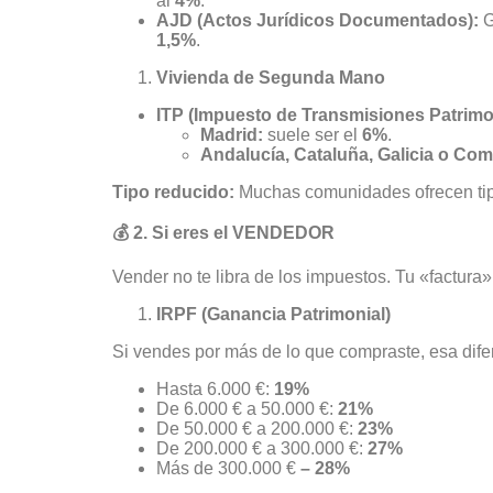
al
4%
.
AJD (Actos Jurídicos Documentados):
G
1,5%
.
Vivienda de Segunda Mano
ITP (Impuesto de Transmisiones Patrimo
Madrid:
suele ser el
6%
.
Andalucía, Cataluña, Galicia o Co
Tipo reducido:
Muchas comunidades ofrecen tipo
💰 2. Si eres el VENDEDOR
Vender no te libra de los impuestos. Tu «factura
IRPF (Ganancia Patrimonial)
Si vendes por más de lo que compraste, esa difer
Hasta 6.000 €:
19%
De 6.000 € a 50.000 €:
21%
De 50.000 € a 200.000 €:
23%
De 200.000 € a 300.000 €:
27%
Más de 300.000 €
– 28%