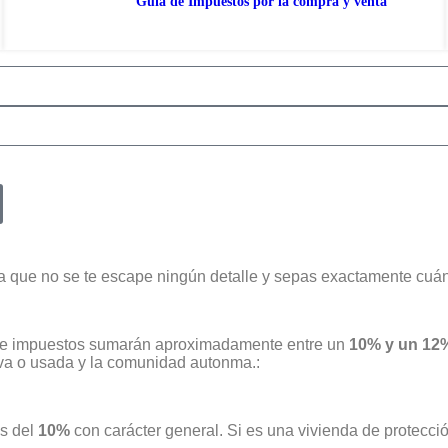
Guía de Impuestos por la compra y venta
 que no se te escape ningún detalle y sepas exactamente cuán
s e impuestos sumarán aproximadamente entre un
10% y un 12%
eva o usada y la comunidad autonma.:
s del
10%
con carácter general. Si es una vivienda de protecci