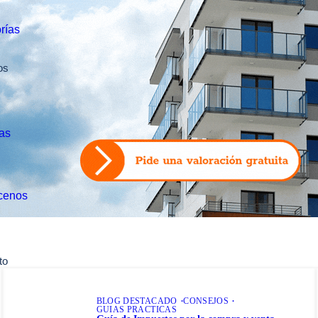
rías
os
nas
cenos
to
BLOG DESTACADO
CONSEJOS
GUIAS PRACTICAS